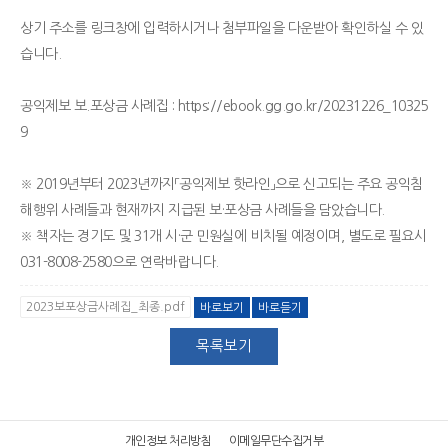
상기 주소를 링크창에 입력하시거나 첨부파일을 다운받아 확인하실 수 있
습니다.
공익제보 보.포상금 사례집 : https://ebook.gg.go.kr/20231226_10325
9
※ 2019년부터 2023년까지「공익제보 핫라인」으로 신고되는 주요 공익침
해행위 사례들과 현재까지 지급된 보·포상금 사례들을 담았습니다.
※ 책자는 경기도 및 31개 시·군 민원실에 비치될 예정이며, 별도로 필요시
031-8008-2580으로 연락바랍니다.
2023보포상금사례집_최종.pdf
바로보기
바로듣기
목록보기
개인정보 처리방침
이메일무단수집거부