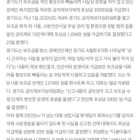
경기도가 보조금을 개인 통장으로 빼돌리며 사실상 운영을 하지 않고 있는
장애인 복지법인을 제보한 공익제보자에게 포상금 300만원을 지급한다.
경기도는 지난 1일 2020년도 제4차 경기도 공익제보지원위원회를 열고
보조금 목적 외 사용, 소방안전시설 부실 관리 및 환경오염 유발 행위 등을
알린 공익제보 19건에 대해 포상금 1,094만 원을 지급하기로 결정했다고
20일 밝혔다.
경기도는 보조금을 받는 장애인단체인 경기도 A협회 B지회 사무실에 “상
시 근무하는 사람을 본적이 없으며, 매일 텅텅 비어 있고 거의 불이 꺼져 있
다”는 내용의 제보 확인결과, 인건비와 운영비로 지급받은 보조금을 대표
아들 통장으로 빼돌리는 등 부당하게 사용하고 있음을 적발했다. 도는 부
당사용 보조금 전액인 2,018만 원을 환수토록 하고, 대표는 벌금 처분됐
다. 경기도 공익제보지원위원회는 “신고내용의 공익성이 크고 보조금 수
령 단체의 방만한 운영에 경종을 울렸다”고 판단해 포상금 300만 원 지급
을 결정했다.
이와 함께 3만3천㎡가 넘는 대형 상업시설 방재팀이 화재수신기를 임의조
작해 소방경종을 울리지 않도록 한 사실을 신고한 건에 대해서도 포상금
지급액을 상향해 30만 원을 지급하기로 결정했다. 위원회는 “다중이용시
설은 화재 발생 시 피해가 큰 만큼 도민 안전에 기여했다”며 “소방시설 관