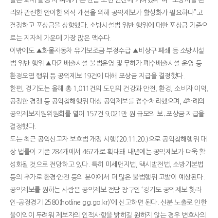
리와 관련한 안이한 의식 개선을 위해 공익제보가 활성화가 필요하다”고
결정하고 포상금을 상향했다. 소방시설법 위반 행위에 대한 포상금 기준으
로는 지자체 가운데 가장 많은 액수다.
이밖에도 ▲화물자동차 유가보조금 부정수급 ▲비상구 폐쇄 등 소방시설
법 위반 행위 ▲대기배출시설 불법운영 및 무허가 폐수배출시설 운영 등
환경오염 행위 등 공익제보 19건에 대해 포상금 지급을 결정했다.
한편, 경기도는 올해 총 1,011건의 도민의 건강과 안전, 환경, 소비자 이익,
공정한 경쟁 등 공익침해행위 대상 공익제보를 접수·처리했으며, 4차례의
공익제보지원위원회를 열어 157건 9,021만 원 규모의 보․포상금 지급을
결정했다.
도는 최근 공익신고자 보호법 개정 시행(’20.11.20.)으로 공익침해행위 대
상 법률이 기존 284개에서 467개로 확대돼 내년에는 공익제보가 더욱 활
성화될 것으로 전망하고 있다. 특히 미세먼지법, 택시발전법, 소방기본법
등의 추가로 환경·안전 등의 분야에서 더 많은 불법행위 고발이 예상된다.
공익제보를 원하는 사람은 공익제보 전담 창구인 ‘경기도 공익제보 핫라
인-공정경기 2580(hotline.gg.go.kr)’에 신고하면 된다. 신분 노출로 인한
불이익이 두려워 제보자의 인적사항을 밝히길 원하지 않는 경우 변호사의