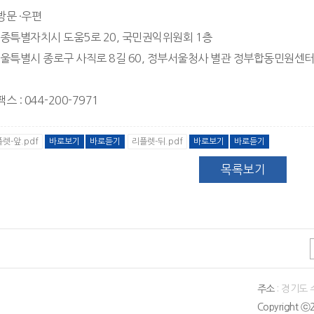
방문 ·우편
세종특별자치시 도움5로 20, 국민권익위원회 1층
서울특별시 종로구 사직로 8길 60, 정부서울청사 별관 정부합동민원센터[galle
팩스 : 044-200-7971
렛-앞.pdf
리플렛-뒤.pdf
바로보기
바로듣기
바로보기
바로듣기
목록보기
주소
: 경기도
Copyright ⓒ2