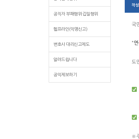
작성
공직자 부패행위·갑질행위
국
헬프라인(익명신고)
"
연
변호사 대리신고제도
알려드립니다
도
공익제보하기
※