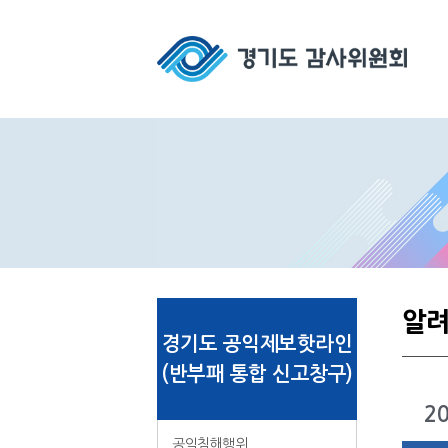
알
경기도 공익제보핫라인
(반부패 통합 신고창구)
2
공익침해행위